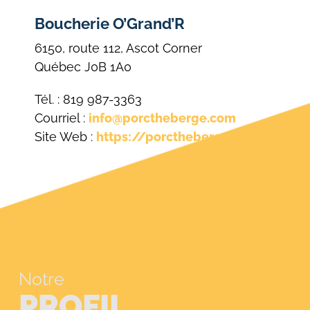
Boucherie O’Grand’R
6150, route 112, Ascot Corner
Québec J0B 1A0
Tél. : 819 987-3363
Courriel :
info@porctheberge.com
Site Web :
https://porctheberge.com/
Notre
PROFIL