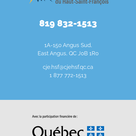
819 832-1513
1A-150 Angus Sud,
East Angus, QC J0B 1R0
cje.hsf@cjehsf.qc.ca
1 877 772-1513