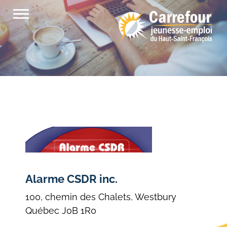
Passer
au
contenu
Alarme CSDR inc.
100, chemin des Chalets, Westbury
Québec J0B 1R0