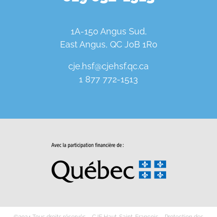
1A-150 Angus Sud,
East Angus, QC J0B 1R0
cje.hsf@cjehsf.qc.ca
1 877 772-1513
©2024 Tous droits réservés – CJE Haut-Saint-François –
Protection des