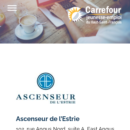
Passer
au
contenu
Ascenseur de l’Estrie
102, rue Angus Nord, suite A, East Angus