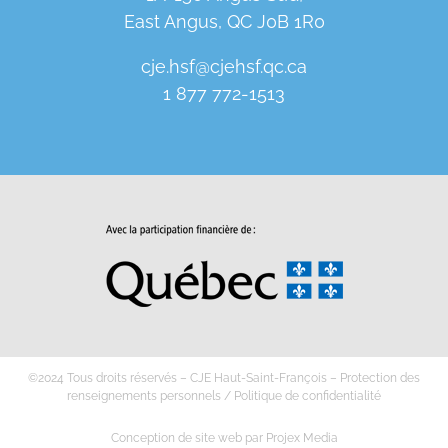
East Angus, QC J0B 1R0
cje.hsf@cjehsf.qc.ca
1 877 772-1513
©2024 Tous droits réservés – CJE Haut-Saint-François –
Protection des
renseignements personnels
/
Politique de confidentialité
Conception de site web
par
Projex Media