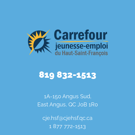
819 832-1513
1A-150 Angus Sud,
East Angus, QC J0B 1R0
cje.hsf@cjehsf.qc.ca
1 877 772-1513