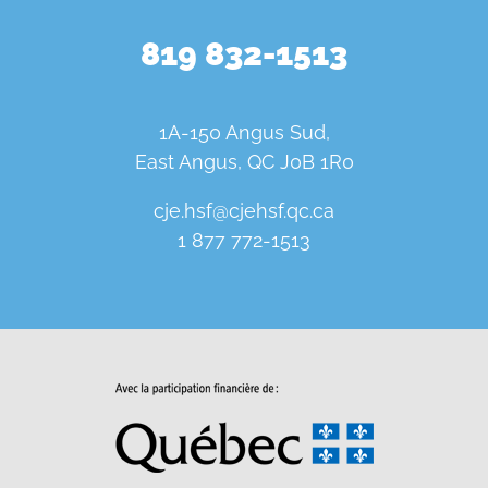
819 832-1513
1A-150 Angus Sud,
East Angus, QC J0B 1R0
cje.hsf@cjehsf.qc.ca
1 877 772-1513