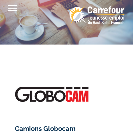
Passer
au
contenu
Camions Globocam