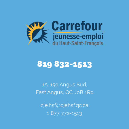
819 832-1513
1A-150 Angus Sud,
East Angus, QC J0B 1R0
cje.hsf@cjehsf.qc.ca
1 877 772-1513