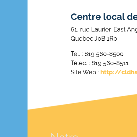
Centre local d
61, rue Laurier, East A
Québec J0B 1R0
Tél. : 819 560-8500
Téléc. : 819 560-8511
Site Web :
http://cldh