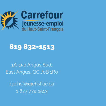
819 832-1513
1A-150 Angus Sud,
East Angus, QC J0B 1R0
cje.hsf@cjehsf.qc.ca
1 877 772-1513