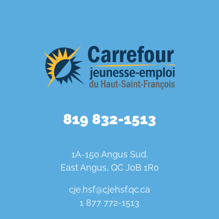
819 832-1513
1A-150 Angus Sud,
East Angus, QC J0B 1R0
cje.hsf@cjehsf.qc.ca
1 877 772-1513