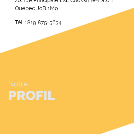
20, rue Principale Est, Cookshire-Eaton
Québec J0B 1M0
Tél. : 819 875-5634
Notre
PROFIL