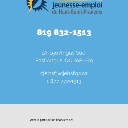
819 832-1513
1A-150 Angus Sud,
East Angus, QC J0B 1R0
cje.hsf@cjehsf.qc.ca
1 877 772-1513