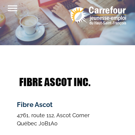
Passer
au
contenu
Fibre Ascot
4761, route 112, Ascot Corner
Québec J0B1A0