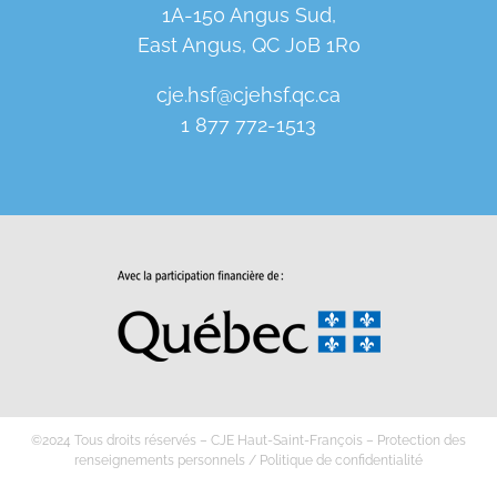
1A-150 Angus Sud,
East Angus, QC J0B 1R0
cje.hsf@cjehsf.qc.ca
1 877 772-1513
©2024 Tous droits réservés – CJE Haut-Saint-François –
Protection des
renseignements personnels
/
Politique de confidentialité