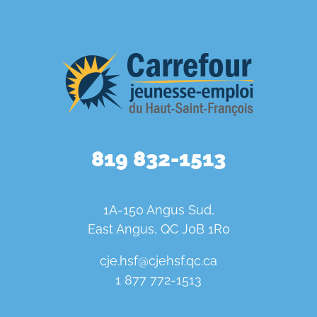
819 832-1513
1A-150 Angus Sud,
East Angus, QC J0B 1R0
cje.hsf@cjehsf.qc.ca
1 877 772-1513