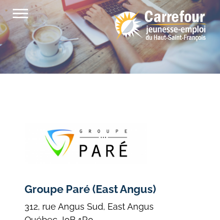
Passer
au
contenu
Groupe Paré (East Angus)
312, rue Angus Sud, East Angus
Québec J0B 1R0