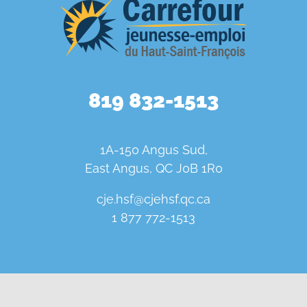
819 832-1513
1A-150 Angus Sud,
East Angus, QC J0B 1R0
cje.hsf@cjehsf.qc.ca
1 877 772-1513