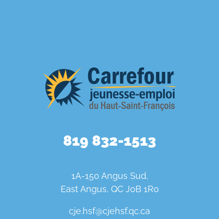
819 832-1513
1A-150 Angus Sud,
East Angus, QC J0B 1R0
cje.hsf@cjehsf.qc.ca