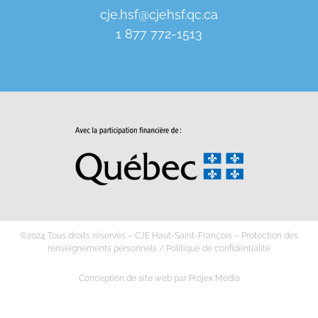
cje.hsf@cjehsf.qc.ca
1 877 772-1513
©2024 Tous droits réservés – CJE Haut-Saint-François –
Protection des
renseignements personnels
/
Politique de confidentialité
Conception de site web
par
Projex Media