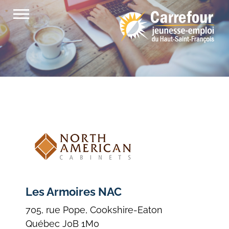
Passer
au
contenu
Les Armoires NAC
705, rue Pope, Cookshire-Eaton
Québec J0B 1M0