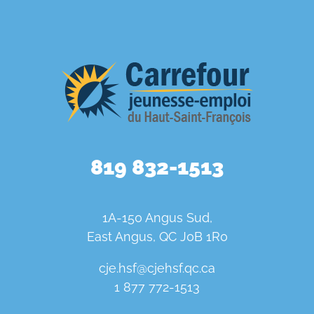
819 832-1513
1A-150 Angus Sud,
East Angus, QC J0B 1R0
cje.hsf@cjehsf.qc.ca
1 877 772-1513