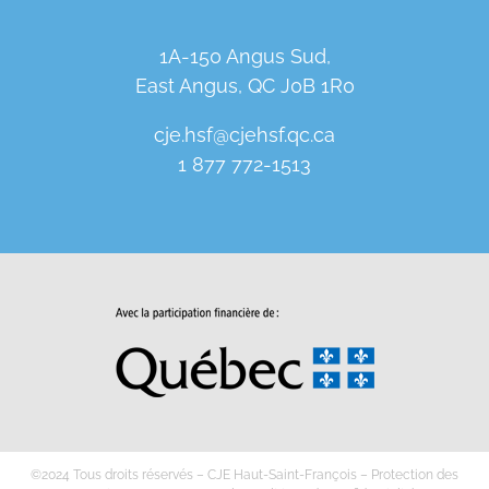
1A-150 Angus Sud,
East Angus, QC J0B 1R0
cje.hsf@cjehsf.qc.ca
1 877 772-1513
©2024 Tous droits réservés – CJE Haut-Saint-François –
Protection des