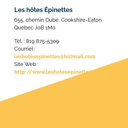
Les hôtes Épinettes
655, chemin Dubé, Cookshire-Eaton
Québec J0B 1M0
Tél. : 819 875-5309
Courriel :
leshotesepinettes@hotmail.com
Site Web :
http://www.leshotesepinettes.ca/