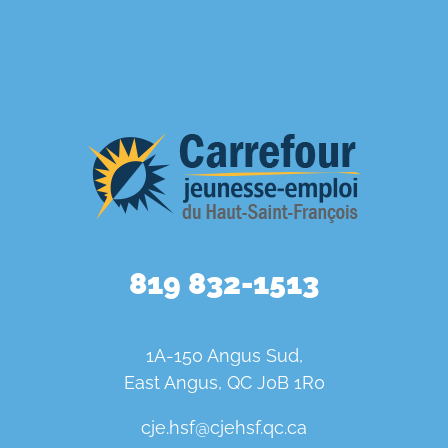
819 832-1513
1A-150 Angus Sud,
East Angus, QC J0B 1R0
cje.hsf@cjehsf.qc.ca