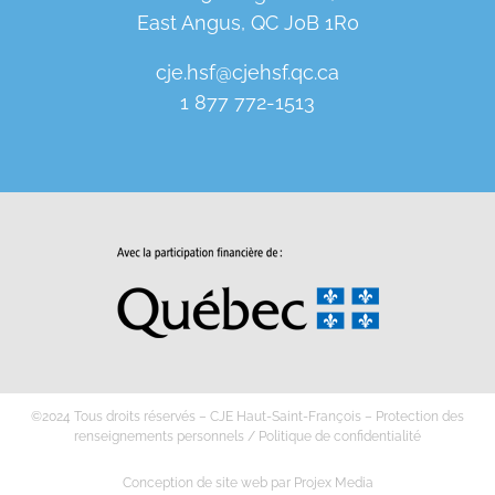
East Angus, QC J0B 1R0
cje.hsf@cjehsf.qc.ca
1 877 772-1513
©2024 Tous droits réservés – CJE Haut-Saint-François –
Protection des
renseignements personnels
/
Politique de confidentialité
Conception de site web
par
Projex Media