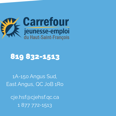
819 832-1513
1A-150 Angus Sud,
East Angus, QC J0B 1R0
cje.hsf@cjehsf.qc.ca
1 877 772-1513