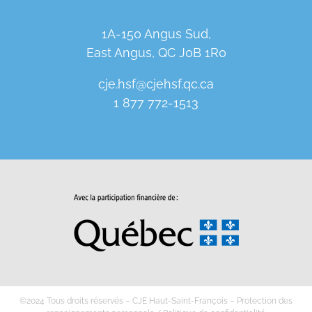
1A-150 Angus Sud,
East Angus, QC J0B 1R0
cje.hsf@cjehsf.qc.ca
1 877 772-1513
©2024 Tous droits réservés – CJE Haut-Saint-François –
Protection des