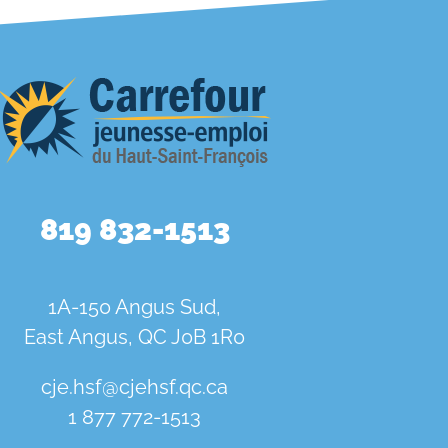
819 832-1513
1A-150 Angus Sud,
East Angus, QC J0B 1R0
cje.hsf@cjehsf.qc.ca
1 877 772-1513