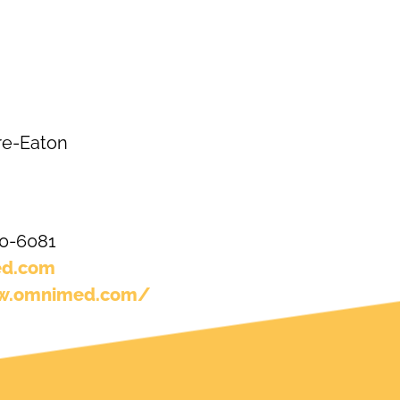
re-Eaton
780-6081
ed.com
ww.omnimed.com/