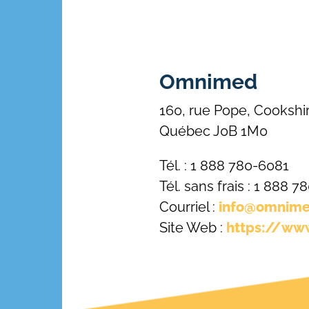
Omnimed
160, rue Pope, Cookshi
Québec J0B 1M0
Tél. : 1 888 780-6081
Tél. sans frais : 1 888 
Courriel :
info@omnim
Site Web :
https://w