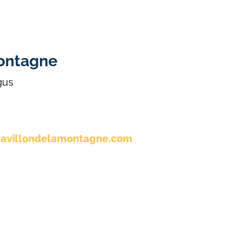
montagne
gus
pavillondelamontagne.com