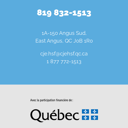
819 832-1513
1A-150 Angus Sud,
East Angus, QC J0B 1R0
cje.hsf@cjehsf.qc.ca
1 877 772-1513