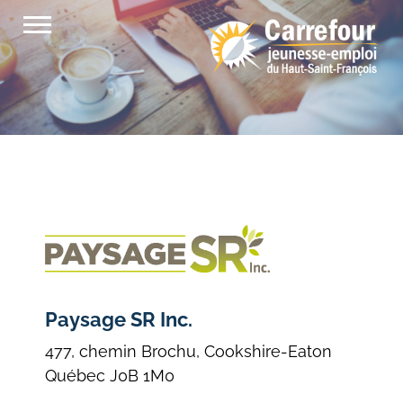
Passer
au
contenu
Paysage SR Inc.
477, chemin Brochu, Cookshire-Eaton
Québec J0B 1M0