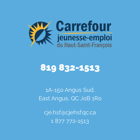
819 832-1513
1A-150 Angus Sud,
East Angus, QC J0B 1R0
cje.hsf@cjehsf.qc.ca
1 877 772-1513