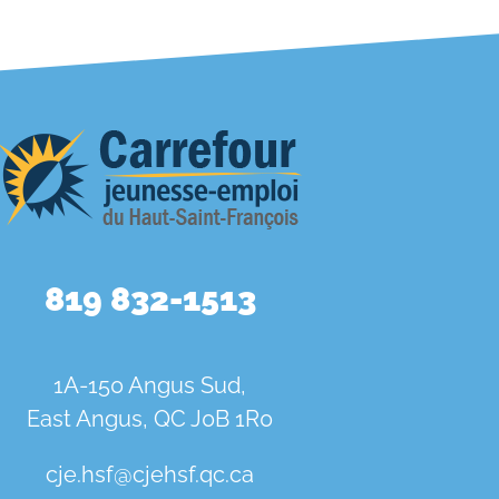
819 832-1513
1A-150 Angus Sud,
East Angus, QC J0B 1R0
cje.hsf@cjehsf.qc.ca