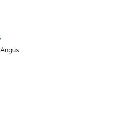
s
t Angus