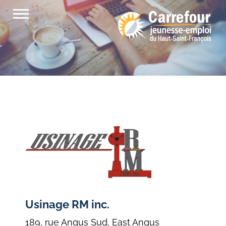
Passer
au
contenu
Usinage RM inc.
189, rue Angus Sud, East Angus