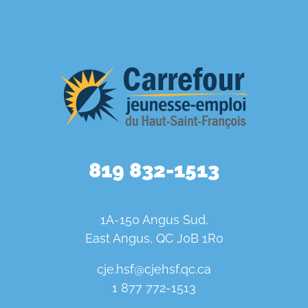
819 832-1513
1A-150 Angus Sud,
East Angus, QC J0B 1R0
cje.hsf@cjehsf.qc.ca
1 877 772-1513