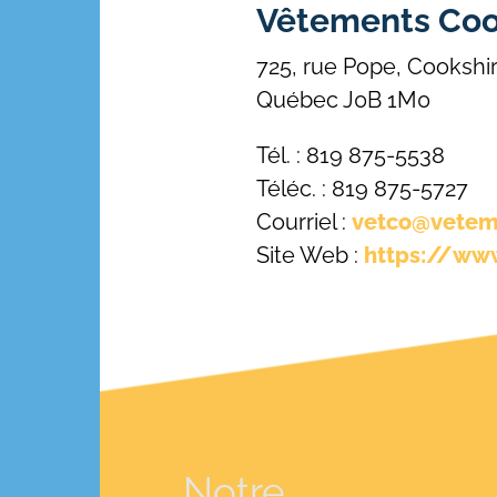
Vêtements Cook
725, rue Pope, Cookshi
Québec J0B 1M0
Tél. : 819 875-5538
Téléc. : 819 875-5727
Courriel :
vetco@vetem
Site Web :
https://ww
Notre