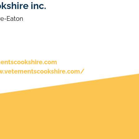
shire inc.
re-Eaton
entscookshire.com
w.vetementscookshire.com/