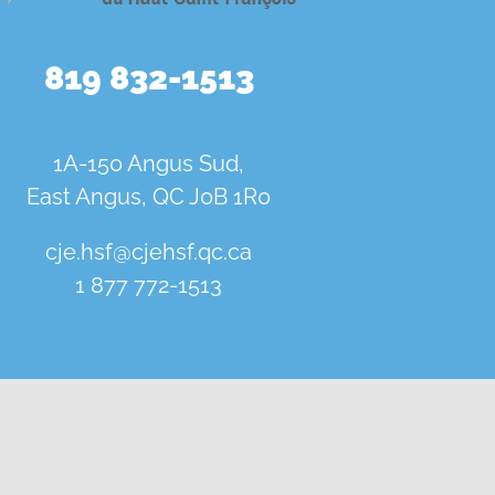
819 832-1513
1A-150 Angus Sud,
East Angus, QC J0B 1R0
cje.hsf@cjehsf.qc.ca
1 877 772-1513