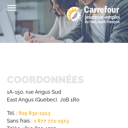
Passer
au
contenu
COORDONNÉES
1A-150, rue Angus Sud
East Angus (Québec) J0B 1R0
Tél. :
819 832-1513
Sans frais :
1 877 772-1513