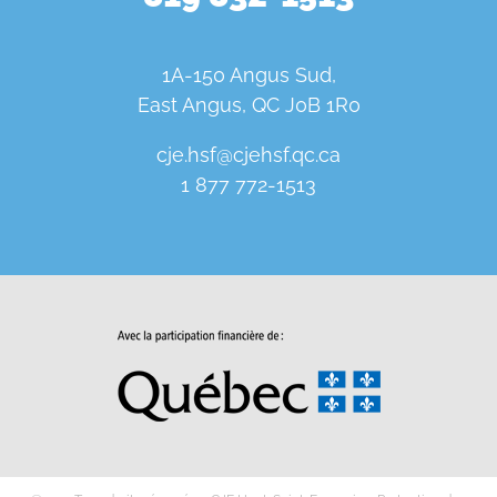
1A-150 Angus Sud,
East Angus, QC J0B 1R0
cje.hsf@cjehsf.qc.ca
1 877 772-1513