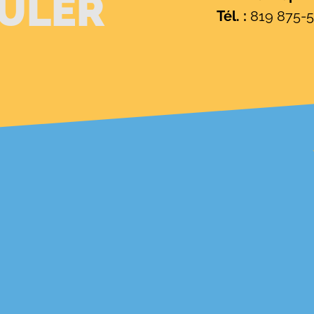
ULER
Tél. :
819 875-5