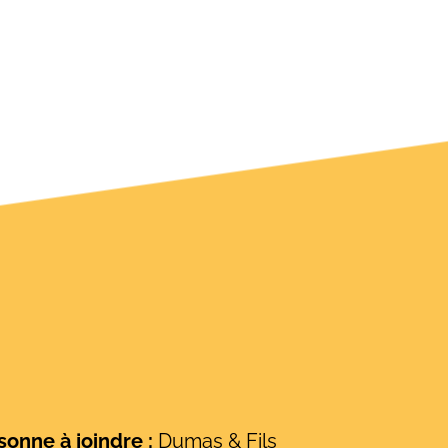
onne à joindre :
Dumas & Fils