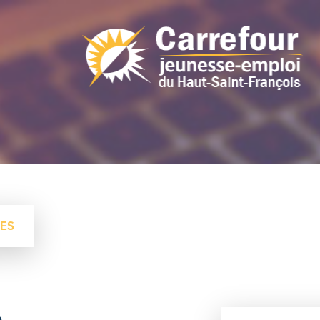
RES
e