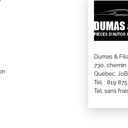
Dumas & Fils
730, chemin 
on
Québec, J0
Tél. : 819 87
Tél. sans fra