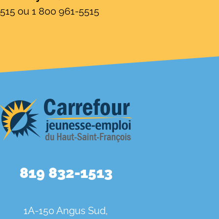
515 ou 1 800 961-5515
819 832-1513
1A-150 Angus Sud,