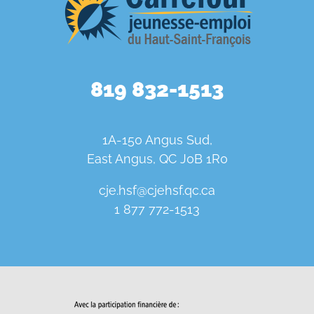
819 832-1513
1A-150 Angus Sud,
East Angus, QC J0B 1R0
cje.hsf@cjehsf.qc.ca
1 877 772-1513