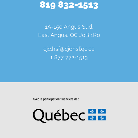
819 832-1513
1A-150 Angus Sud,
East Angus, QC J0B 1R0
cje.hsf@cjehsf.qc.ca
1 877 772-1513