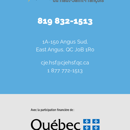
819 832-1513
1A-150 Angus Sud,
East Angus, QC J0B 1R0
cje.hsf@cjehsf.qc.ca
1 877 772-1513