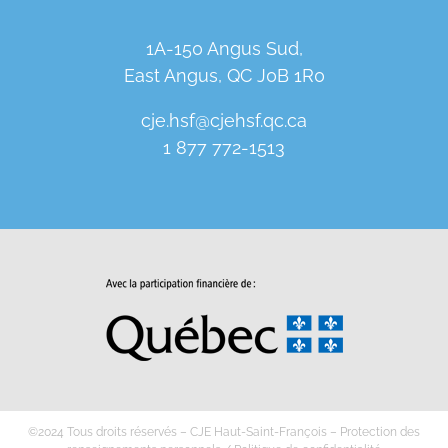
1A-150 Angus Sud,
East Angus, QC J0B 1R0
cje.hsf@cjehsf.qc.ca
1 877 772-1513
©2024 Tous droits réservés – CJE Haut-Saint-François –
Protection des