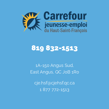
819 832-1513
1A-150 Angus Sud,
East Angus, QC J0B 1R0
cje.hsf@cjehsf.qc.ca
1 877 772-1513