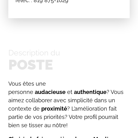
Téléc. : 819 875-1029
Description du
POSTE
Vous êtes une
personne
audacieuse
et
authentique
? Vous
aimez collaborer avec simplicité dans un
contexte de
proximité
? L’amélioration fait
partie de vos priorités? Votre profil pourrait
bien se tisser au nôtre!