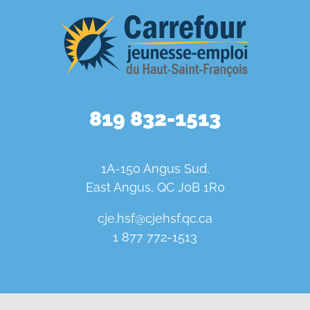
819 832-1513
1A-150 Angus Sud,
East Angus, QC J0B 1R0
cje.hsf@cjehsf.qc.ca
1 877 772-1513