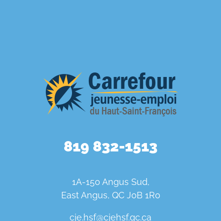
819 832-1513
1A-150 Angus Sud,
East Angus, QC J0B 1R0
cje.hsf@cjehsf.qc.ca