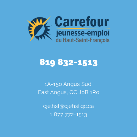
819 832-1513
1A-150 Angus Sud,
East Angus, QC J0B 1R0
cje.hsf@cjehsf.qc.ca
1 877 772-1513