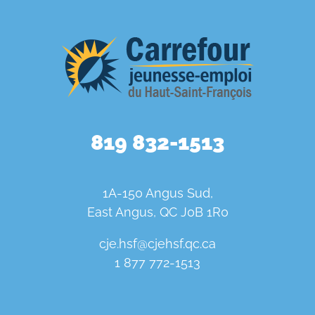
819 832-1513
1A-150 Angus Sud,
East Angus, QC J0B 1R0
cje.hsf@cjehsf.qc.ca
1 877 772-1513