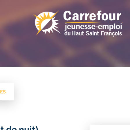
RES
t de nuit)