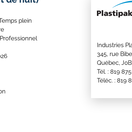
Temps plein
re
Professionnel
Industries Pl
345, rue Bib
026
Québec, J0
Tél. : 819 87
Téléc. : 819
on