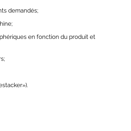
ants demandés;
hine;
iphériques en fonction du produit et
s;
estacker»).