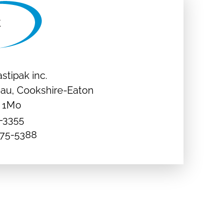
astipak inc.
eau, Cookshire-Eaton
B 1M0
5-3355
 875-5388