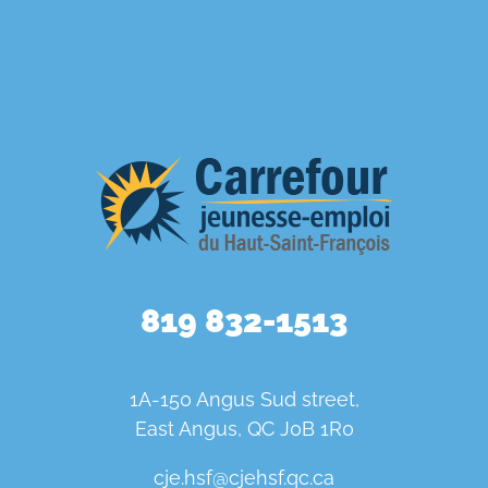
819 832-1513
1A-150 Angus Sud street,
East Angus, QC J0B 1R0
cje.hsf@cjehsf.qc.ca