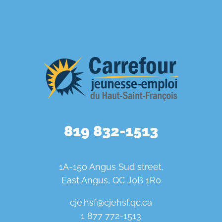
819 832-1513
1A-150 Angus Sud street,
East Angus, QC J0B 1R0
cje.hsf@cjehsf.qc.ca
1 877 772-1513