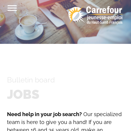
Skip
to
content
Bulletin board
JOBS
Need help in your job search?
Our specialized
team is here to give you a hand! If you are
between 16 and 35 years old, make an