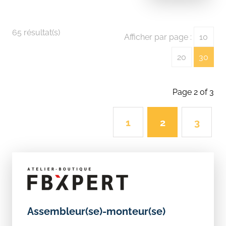
65 résultat(s)
Afficher par page :
10
20
30
Page 2 of 3
1
2
3
Assembleur(se)-monteur(se)