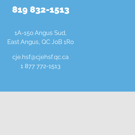
819 832-1513
1A-150 Angus Sud,
East Angus, QC J0B 1R0
cje.hsf@cjehsf.qc.ca
1 877 772-1513