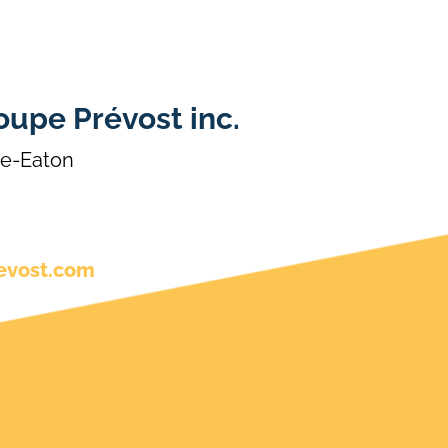
oupe Prévost inc.
re-Eaton
evost.com