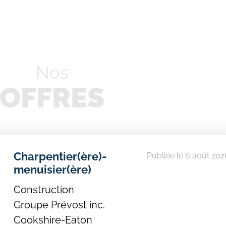
Nos
OFFRES
Charpentier(ère)-
Publiée le 6 août 202
menuisier(ère)
Construction
Groupe Prévost inc.
Cookshire-Eaton