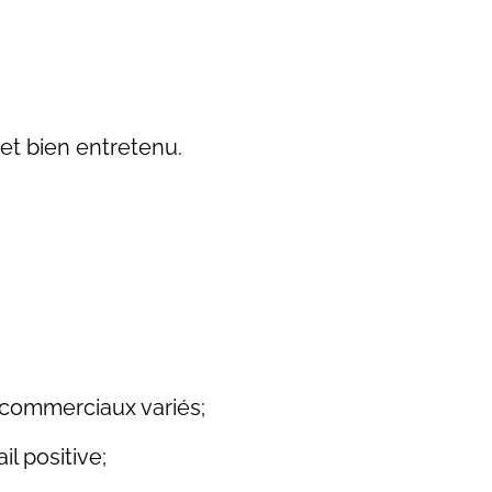
t bien entretenu.
t commerciaux variés;
l positive;