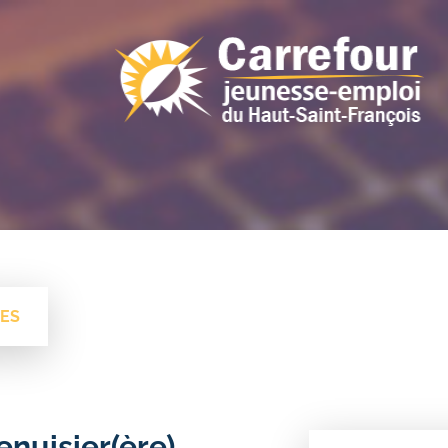
RES
nuisier(ère)