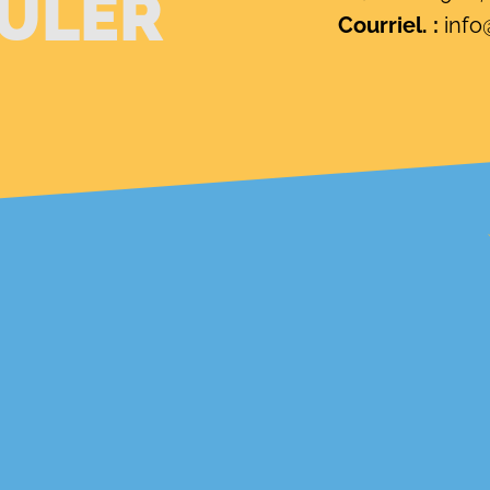
ULER
Courriel. :
info