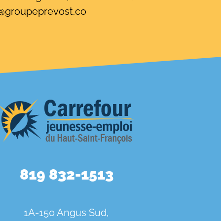
@groupeprevost.co
819 832-1513
1A-150 Angus Sud,