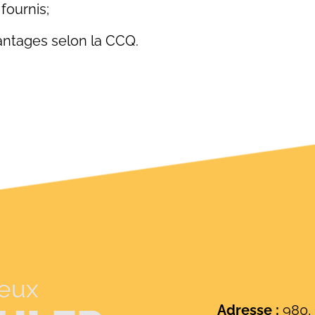
fournis;
vantages selon la CCQ.
veux
Adresse :
980, 