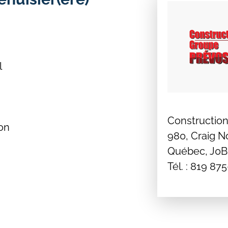
l
Construction
on
980, Craig N
Québec, J0
Tél. : 819 87