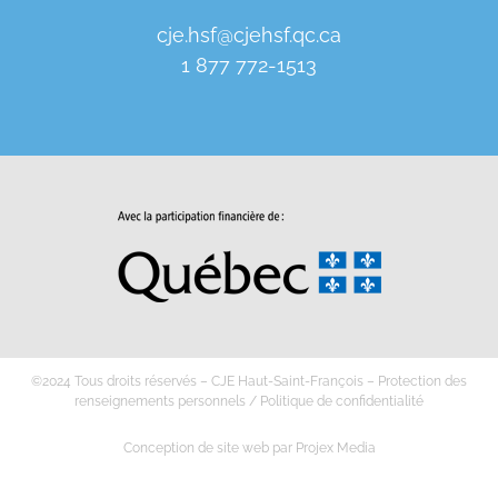
cje.hsf@cjehsf.qc.ca
1 877 772-1513
©2024 Tous droits réservés – CJE Haut-Saint-François –
Protection des
renseignements personnels
/
Politique de confidentialité
Conception de site web
par
Projex Media