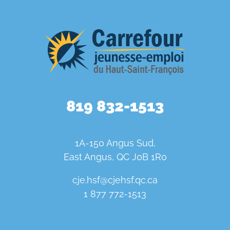
819 832-1513
1A-150 Angus Sud,
East Angus, QC J0B 1R0
cje.hsf@cjehsf.qc.ca
1 877 772-1513