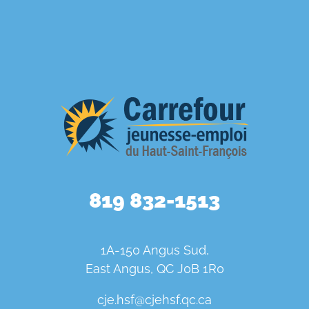
819 832-1513
1A-150 Angus Sud,
East Angus, QC J0B 1R0
cje.hsf@cjehsf.qc.ca