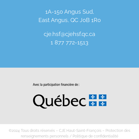
1A-150 Angus Sud,
East Angus, QC J0B 1R0
cje.hsf@cjehsf.qc.ca
1 877 772-1513
©2024 Tous droits réservés – CJE Haut-Saint-François –
Protection des
renseignements personnels
/
Politique de confidentialité