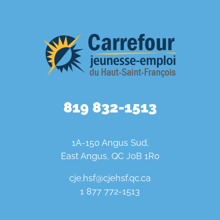
819 832-1513
1A-150 Angus Sud,
East Angus, QC J0B 1R0
cje.hsf@cjehsf.qc.ca
1 877 772-1513